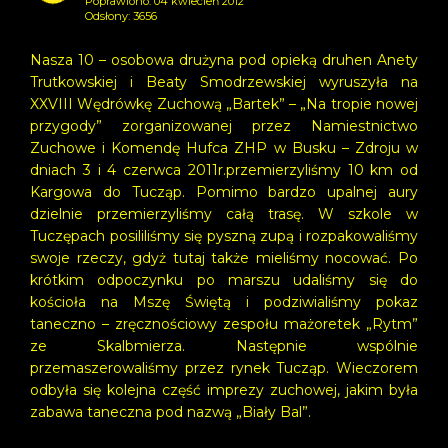
Poprawiono: 04 kwiecień 2012
Odsłony: 3656
Aktualności
Nasza 10 – osobowa drużyna pod opieką druhen Anety
Buska drużyna
Trutkowskiej i Beaty Smodrzewskiej wyruszyła na
XXVIII Wędrówkę Zuchową „Bartek” – „Na tropie nowej
przygody” zorganizowanej przez Namiestnictwo
Zuchowe i Komendę Hufca ZHP w Busku – Zdroju w
dniach 3 i 4 czerwca 2011r.przemierzyliśmy 10 km od
Kargowa do Tucząp. Pomimo bardzo upalnej aury
dzielnie przemierzyliśmy całą trasę. W szkole w
Tuczępach posililiśmy się pyszną zupą i rozpakowaliśmy
swoje rzeczy, gdyż tutaj także mieliśmy nocować. Po
krótkim odpoczynku po marszu udaliśmy się do
kościoła na Mszę Świętą i podziwialiśmy pokaz
taneczno – zręcznościowy zespołu mażoretek „Rytm”
ze Skalbmierza. Następnie wspólnie
przemaszerowaliśmy przez rynek Tucząp. Wieczorem
odbyła się kolejna część imprezy zuchowej, jakim była
zabawa taneczna pod nazwą „Biały Bal”.