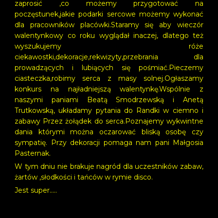
zaprosić ,co możemy przygotować na
poczęstunek,jakie podarki sercowe możemy wykonać
dla pracowników placówki.Staramy się aby wieczór
walentynkowy co roku wyglądał inaczej, dlatego też
wyszukujemy róże
ciekawostki,dekoracje,rekwizyty,przebrania dla
prowadzących i lubiących się pośmiać.Pieczemy
ciasteczka,robimy serca z masy solnej.Ogłaszamy
konkurs na najładniejszą walentynkę.Wspólnie z
naszymi paniami Beatą Smodrzewską i Anetą
Trutkowską, układamy pytania do Randki w ciemno i
zabawy Przez żołądek do serca.Poznajemy wykwintne
dania którymi można oczarować bliską osobę czy
sympatię. Przy dekoracji pomaga nam pani Małgosia
Pasternak.
W tym dniu nie brakuje nagród dla uczestników zabaw,
żartów ,słodkości i tańców w rymie disco.
Jest super…..