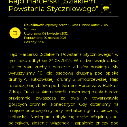
Rajd Harcerski „Szlakiem
Powstania Styczniowego”
Dr
Wpisany przez Łukasz Drobek, autor: POW-
Winiary
Utworzono: 04 kwiecień 2012
Poprawiono: 20 marzec 2021
Odsłony: 3397
Rajd Harcerski „Szlakiem Powstania Styczniowego” w
tym roku odbył się 24.03.2012r. W rajdzie wzięli udział
jak co roku zuchy i harcerze z hufca buskiego. My
wyruszyliśmy 10 -cio osobową drużyną pod opieka
druhny A. Trutkowskiej i druhny B. Smodrzewskiej. Rajd
rozpoczął się zbiórką pod Domem Harcerza w Busku –
Zdroju. Trasa szlakiem ścieżki rowerowej mijała bardzo
przyjemnie zwłaszcza ze była w towarzystwie
gorących promieni słonecznych. Gdy dotarliśmy na
miejsce odpoczęliśmy przy herbatce i grilu z pieczoną
kiełbaską. Następnie odbyła się część oficjalna, apel
poległych, złożenie wiązanek i zapalenie zniczy pod