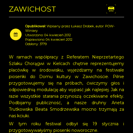
ZAWICHOST
Dr
Wpisany przez Łukasz Drobek, autor: POW-
Winiary
Utworzono: 04 kwiecień 2012
Poprawiono: 04 kwiecień 2012
Odsłony: 3779
W ramach współpracy z Referatem Nieprzetartego
Szlaku Chorągwi w Kielcach chętnie reprezentujemy
placówkę w środowisku, wyjeżdżamy na festiwale
piosenki do Domu kultury w Zawichoście. Pilnie
przygotowujemy się na próbach, ćwiczymy głos i
odpowiednią modulację aby wypaść jak najlepiej. Jak na
razie wszystkie starania przynoszą oczekiwane efekty.
Podbijamy publiczność, a nasze druhny Aneta
Trutkowska Beata Smodrzewska mocno trzymają za
nas kciuki.
W tym roku festiwal odbył się 19 stycznia i
przygotowywałyśmy piosenki noworoczne.