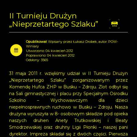
II Turnieju Drużyn
„Nieprzetartego Szlaku”
Dr
Wpisany przez Łukasz Drobek, autor: POW-
Winiary
Utworzono: 04 kwiecień 2012
Poprawiono: 04 kwiecień 2012
Odsłony: 3565
31 maja 2011 r. wzięliśmy udział w II Turnieju Drużyn
„Nieprzetartego Szlaku” zorganizowanym przez
Komendę Hufca ZHP w Busku – Zdroju. Zlot odbył się
na Sali gimnastycznej i placu przy Specjalnym Ośrodku
Szkolno – Wychowawczym dla dzieci
niepełnosprawnych ruchowo w Busku – Zdroju. Nasza
drużyna wyruszyła w 8- osobowym składzie pod opieka
naszych druhen Anety Trutkowskiej i Beaty
Smodrzewskiej oraz druhny Ligii Płonki – naszej pani
dyrektor. Impreza składał się z dwóch części. Pierwsza