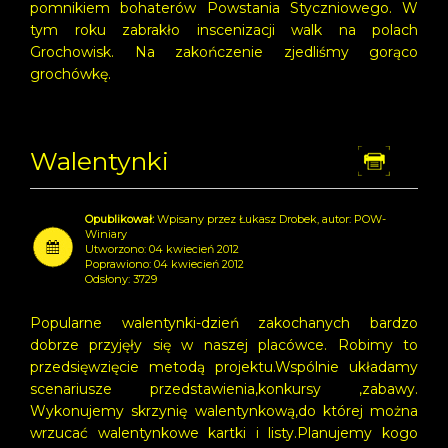
pomnikiem bohaterów Powstania Styczniowego. W
tym roku zabrakło inscenizacji walk na polach
Grochowisk. Na zakończenie zjedliśmy gorąco
grochówkę.
Walentynki
Dr
Wpisany przez Łukasz Drobek, autor: POW-
Winiary
Utworzono: 04 kwiecień 2012
Poprawiono: 04 kwiecień 2012
Odsłony: 3729
Popularne walentynki-dzień zakochanych bardzo
dobrze przyjęły się w naszej placówce. Robimy to
przedsięwzięcie metodą projektu.Wspólnie układamy
scenariusze przedstawienia,konkursy ,zabawy.
Wykonujemy skrzynię walentynkową,do której można
wrzucać walentynkowe kartki i listy.Planujemy kogo