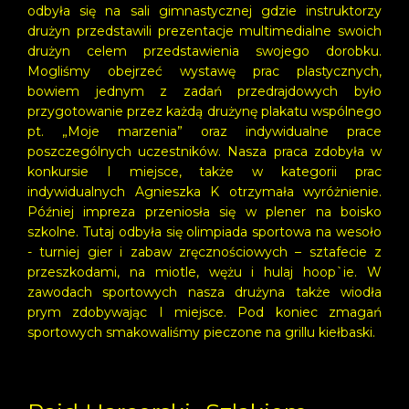
odbyła się na sali gimnastycznej gdzie instruktorzy
drużyn przedstawili prezentacje multimedialne swoich
drużyn celem przedstawienia swojego dorobku.
Mogliśmy obejrzeć wystawę prac plastycznych,
bowiem jednym z zadań przedrajdowych było
przygotowanie przez każdą drużynę plakatu wspólnego
pt. „Moje marzenia” oraz indywidualne prace
poszczególnych uczestników. Nasza praca zdobyła w
konkursie I miejsce, także w kategorii prac
indywidualnych Agnieszka K otrzymała wyróżnienie.
Później impreza przeniosła się w plener na boisko
szkolne. Tutaj odbyła się olimpiada sportowa na wesoło
- turniej gier i zabaw zręcznościowych – sztafecie z
przeszkodami, na miotle, wężu i hulaj hoop`ie. W
zawodach sportowych nasza drużyna także wiodła
prym zdobywając I miejsce. Pod koniec zmagań
sportowych smakowaliśmy pieczone na grillu kiełbaski.