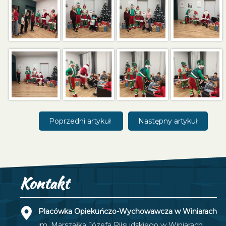
Poprzedni artykuł
Następny artykuł
Kontakt
Placówka Opiekuńczo-Wychowawcza w Winiarach
im. Marszałka Józefa Piłsudskiego w Winiarach