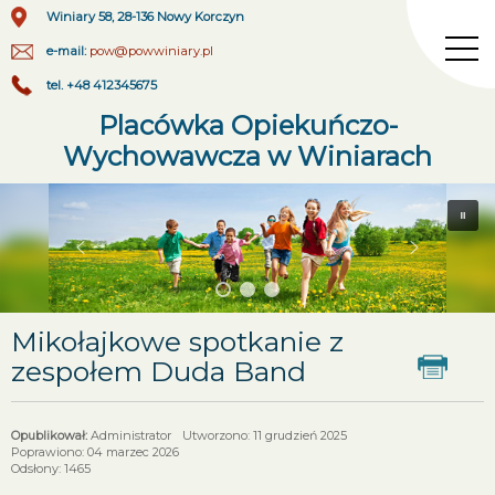
Winiary 58, 28-136 Nowy Korczyn
e-mail:
pow@powwiniary.pl
tel. +48 412345675
Placówka Opiekuńczo-
Wychowawcza w Winiarach
Mikołajkowe spotkanie z
zespołem Duda Band
Administrator
Utworzono: 11 grudzień 2025
Poprawiono: 04 marzec 2026
Odsłony: 1465