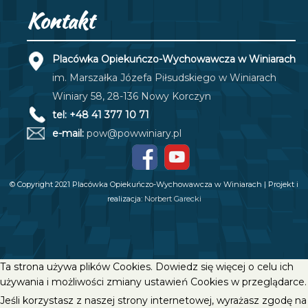
Kontakt
Placówka Opiekuńczo-Wychowawcza w Winiarach
im. Marszałka Józefa Piłsudskiego w Winiarach
Winiary 58, 28-136 Nowy Korczyn
tel: +48 41 377 10 71
e-mail:
pow@powwiniary.pl
© Copyright 2021 Placówka Opiekuńczo-Wychowawcza w Winiarach | Projekt i
realizacja:
Norbert Garecki
Ta strona używa plików Cookies. Dowiedz się więcej o celu ich
używania i możliwości zmiany ustawień Cookies w przeglądarce.
Jeśli korzystasz z naszej strony internetowej, wyrażasz zgodę na