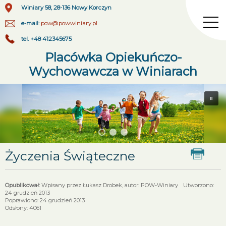
Winiary 58, 28-136 Nowy Korczyn
e-mail:
pow@powwiniary.pl
tel. +48 412345675
Placówka Opiekuńczo-
Wychowawcza w Winiarach
Życzenia Świąteczne
Wpisany przez Łukasz Drobek, autor: POW-Winiary
Utworzono:
24 grudzień 2013
Poprawiono: 24 grudzień 2013
Odsłony: 4061