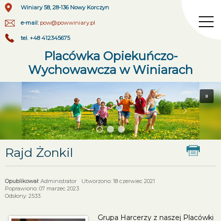
Winiary 58, 28-136 Nowy Korczyn
e-mail:
pow@powwiniary.pl
tel. +48 412345675
Placówka Opiekuńczo-
Wychowawcza w Winiarach
Rajd Żonkil
Administrator
Utworzono: 18 czerwiec 2021
Poprawiono: 07 marzec 2023
Odsłony: 2533
Grupa Harcerzy z naszej Placówki