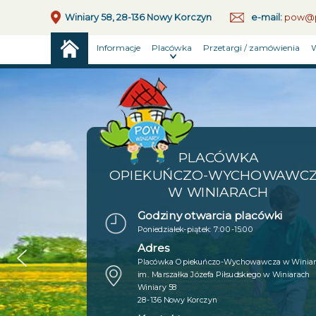
Winiary 58, 28-136 Nowy Korczyn
e-mail:
pow@p
Informacje
Placówka
Przetargi / zamówienia
W
PLACÓWKA
OPIEKUŃCZO-WYCHOWAWC
W WINIARACH
Godziny otwarcia placówki
Poniedziałek-piątek: 7:00-15:00
Adres
Placówka Opiekuńczo-Wychowawcza w Winia
im. Marszałka Józefa Piłsudskiego w Winiarach
Winiary 58
28-136 Nowy Korczyn