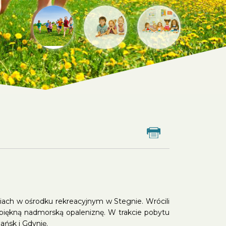
Drukuj
niach w ośrodku rekreacyjnym w Stegnie. Wrócili
piękną nadmorską opaleniznę. W trakcie pobytu
ańsk i Gdynię.