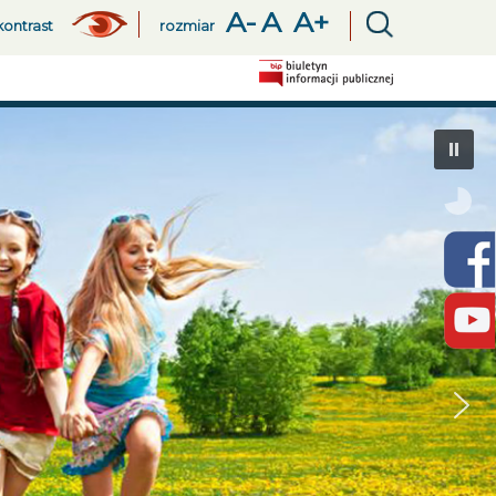
A-
A
A+
kontrast
rozmiar