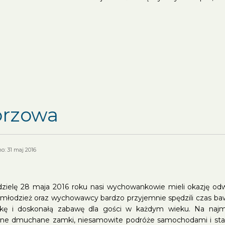
orzowa
: 31 maj 2016
zielę 28 maja 2016 roku nasi wychowankowie mieli okazję od
, młodzież oraz wychowawcy bardzo przyjemnie spędzili czas b
kę i doskonałą zabawę dla gości w każdym wieku. Na najmł
e dmuchane zamki, niesamowite podróże samochodami i statka