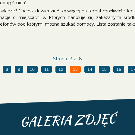
edają śmierć!
palacze? Chcesz dowiedzieć się więcej na temat możliwości le
macje o miejscach, w których handluje się zakazanymi środ
efonów pod którymi można szukać pomocy. Lista zostanie takż
Strona 13 z 18
8
9
10
11
12
13
14
15
16
1
GALERIA ZDJĘĆ