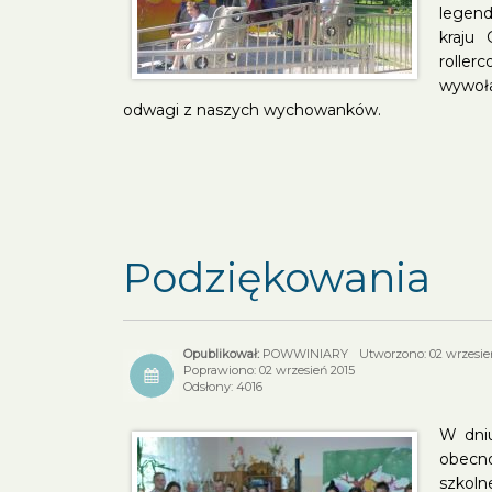
legend
kraju
roller
wywoła
odwagi z naszych wychowanków.
Podziękowania
POWWINIARY
Utworzono: 02 wrzesie
Poprawiono: 02 wrzesień 2015
Odsłony: 4016
W dniu
obecno
szkoln