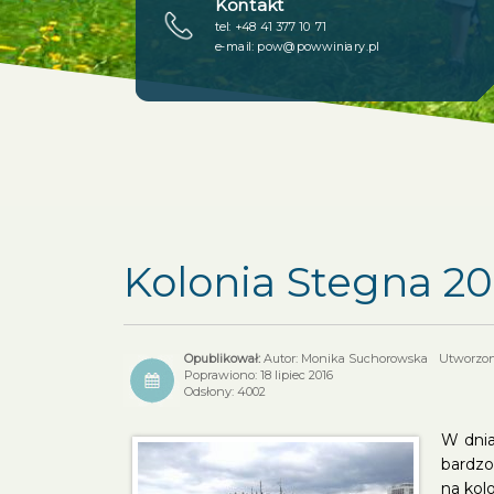
Kontakt
tel: +48 41 377 10 71
e-mail:
pow@powwiniary.pl
Kolonia Stegna 20
Autor: Monika Suchorowska
Utworzono
Poprawiono: 18 lipiec 2016
Odsłony: 4002
W dnia
bardzo
na kol