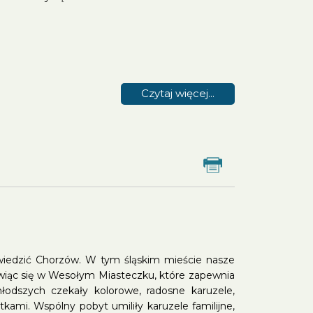
Czytaj więcej...
Drukuj
wiedzić Chorzów. W tym śląskim mieście nasze
awiąc się w Wesołym Miasteczku, które zapewnia
odszych czekały kolorowe, radosne karuzele,
mi. Wspólny pobyt umiliły karuzele familijne,