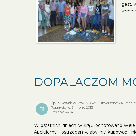
gest, 
serdec
DOPALACZOM MÓ
POWWINIARY
Utworzono: 24 lipiec 2
Poprawiono: 24 lipiec 2015
Odsłony: 4214
W ostatnich dniach w kraju odnotowano wiele p
Apelujemy i ostrzegamy, aby nie kupować i nie