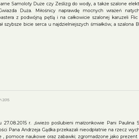
arne Samoloty Duże czy Ześlizg do wody, a także szalone elekt
 Gwiazda Duża. Miłośnicy naprawdę mocnych wrażeń natych
coastera z podwójną pętlą i na całkowicie szalonej karuzeli Fli
ł szybsze bicie serca u najdzielniejszych śmiałków, a szalona B
ń 2015
 27.08.2015 r. ,świeżo poślubieni małżonkowie Pani Paulin
ści Pana Andrzeja Gądka przekazali nieodpłatnie na rzecz w
e , pomoce naukowe oraz zabawki; zgromadzone jako prezent w 