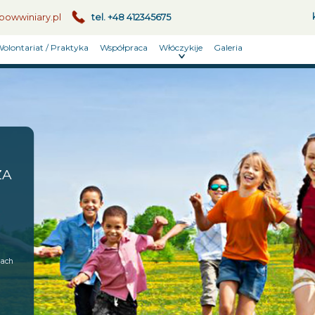
owwiniary.pl
tel. +48 412345675
olontariat / Praktyka
Współpraca
Włóczykije
Galeria
ZA
rach