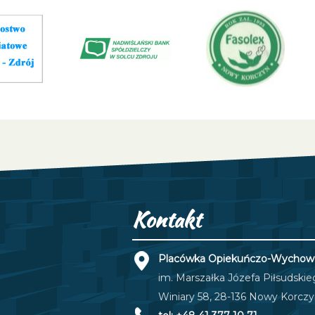
Kontakt
Placówka Opiekuńczo-Wychowa
im. Marszałka Józefa Piłsudski
Winiary 58, 28-136 Nowy Korcz