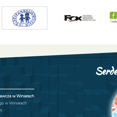
Serde
wcza w Winiarach
ego w Winiarach
yn