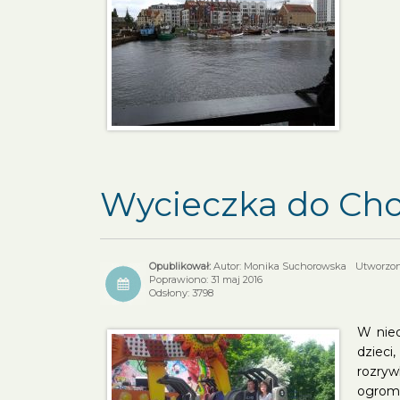
Wycieczka do Ch
Autor: Monika Suchorowska
Utworzono
Poprawiono: 31 maj 2016
Odsłony: 3798
W nied
dzieci
rozryw
ogromn