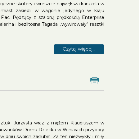
ryczne skutery i wreszcie największa karuzela w
miast zasiedli w wagonie jedynego w kraju
c Flac. Pędzący z szaloną prędkością Enterprise
alerina i bezlitosna Tagada „wywirowały” resztki
Czytaj więcej...
Drukuj
a Sztuk -Jurzysta wraz z mężem Klaudiuszem w
ychowanków Domu Dziecka w Winiarach przybory
dniu swoich zaślubin. Za ten niezwykły i miły