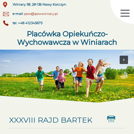
Winiary 58, 28-136 Nowy Korczyn
e-mail:
pow@powwiniary.pl
tel. +48 412345675
Placówka Opiekuńczo-
Wychowawcza w Winiarach
XXXVIII RAJD BARTEK
Dr