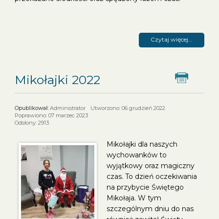
Czytaj więcej...
Mikołajki 2022
Dr
Administrator
Utworzono: 06 grudzień 2022
Poprawiono: 07 marzec 2023
Odsłony: 2913
Mikołajki dla naszych
wychowanków to
wyjątkowy oraz magiczny
czas. To dzień oczekiwania
na przybycie Świętego
Mikołaja. W tym
szczególnym dniu do nas