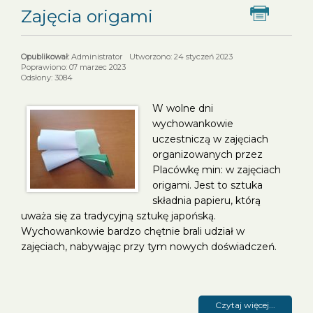
Zajęcia origami
Dr
Administrator
Utworzono: 24 styczeń 2023
Poprawiono: 07 marzec 2023
Odsłony: 3084
W wolne dni
wychowankowie
uczestniczą w zajęciach
organizowanych przez
Placówkę min: w zajęciach
origami. Jest to sztuka
składnia papieru, którą
uważa się za tradycyjną sztukę japońską.
Wychowankowie bardzo chętnie brali udział w
zajęciach, nabywając przy tym nowych doświadczeń.
Czytaj więcej...