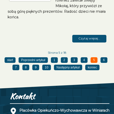
również zawitał Święty
Mikołaj, który przywiózł ze
sobą górę pięknych prezentów. Radość dzieci nie miała
końca.
Czytaj więcej...
Strona 5 z 18
start
Poprzedni artykuł
1
2
3
4
5
6
7
8
9
10
Następny artykuł
koniec
Kontakt
Placówka Opiekuńczo-Wychowawcza w Winiarach