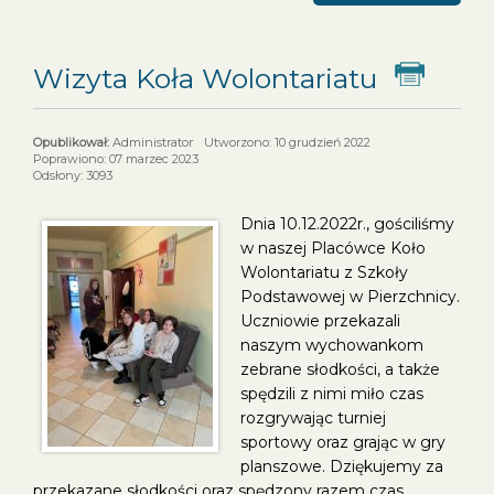
Wizyta Koła Wolontariatu
Dr
Administrator
Utworzono: 10 grudzień 2022
Poprawiono: 07 marzec 2023
Odsłony: 3093
Dnia 10.12.2022r., gościliśmy
w naszej Placówce Koło
Wolontariatu z Szkoły
Podstawowej w Pierzchnicy.
Uczniowie przekazali
naszym wychowankom
zebrane słodkości, a także
spędzili z nimi miło czas
rozgrywając turniej
sportowy oraz grając w gry
planszowe. Dziękujemy za
przekazane słodkości oraz spędzony razem czas.