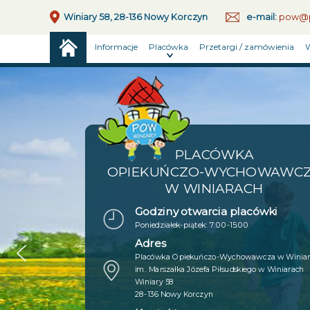
Winiary 58, 28-136 Nowy Korczyn
e-mail:
pow@p
Informacje
Placówka
Przetargi / zamówienia
W
PLACÓWKA
OPIEKUŃCZO-WYCHOWAWC
W WINIARACH
Godziny otwarcia placówki
Poniedziałek-piątek: 7:00-15:00
Adres
Placówka Opiekuńczo-Wychowawcza w Winia
im. Marszałka Józefa Piłsudskiego w Winiarach
Winiary 58
28-136 Nowy Korczyn