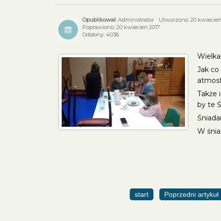
Administrator
Utworzono: 20 kwiecień
Poprawiono: 20 kwiecień 2017
Odsłony: 4036
Wielka
Jak co
atmosf
Także 
by te 
Śniada
W śnia
start
Poprzedni artykuł