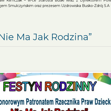
sław Klimczak – w-ce Starosta Buski wraz z Dyrektorem 
ejem Smulczyńskim oraz prezesem Uzdrowiska Busko-Zdrój S
Nie Ma Jak Rodzina”