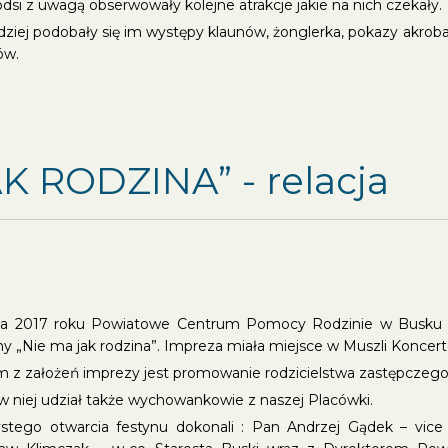
dsi z uwagą obserwowały kolejne atrakcje jakie na nich czekały.
dziej podobały się im występy klaunów, żonglerka, pokazy akroba
ów.
K RODZINA” - relacja
a 2017 roku Powiatowe Centrum Pomocy Rodzinie w Busku – Z
ny „Nie ma jak rodzina”. Impreza miała miejsce w Muszli Konce
 z założeń imprezy jest promowanie rodzicielstwa zastępczego
 w niej udział także wychowankowie z naszej Placówki.
stego otwarcia festynu dokonali : Pan Andrzej Gądek – vic