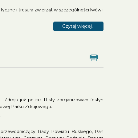
tyczne i tresura zwierząt w szczególności lwów i
Czytaj więcej...
Drukuj
droju już po raz 11-sty zorganizowało festyn
rtowej Parku Zdrojowego.
.
e przewodniczący Rady Powiatu Buskiego, Pan