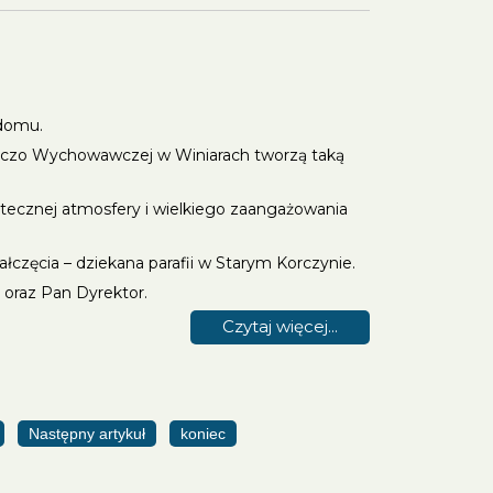
 domu.
uńczo Wychowawczej w Winiarach tworzą taką
iątecznej atmosfery i wielkiego zaangażowania
częcia – dziekana parafii w Starym Korczynie.
 oraz Pan Dyrektor.
Czytaj więcej...
Następny artykuł
koniec