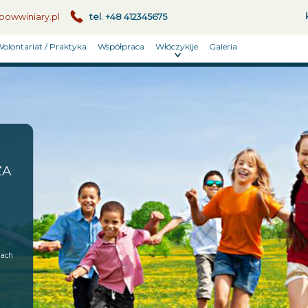
owwiniary.pl
tel. +48 412345675
olontariat / Praktyka
Współpraca
Włóczykije
Galeria
ZA
rach