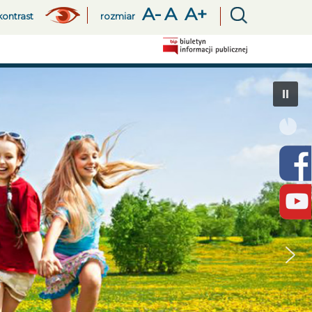
A-
A
A+
kontrast
rozmiar