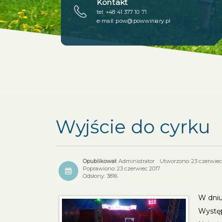
Kontakt
tel: +48 41 377 10 71
e-mail:
pow@powwiniary.pl
Wyjście do cyrku
Administrator
Utworzono: 23 czerwiec
Poprawiono: 23 czerwiec 2017
Odsłony: 3816
W dniu
Występ