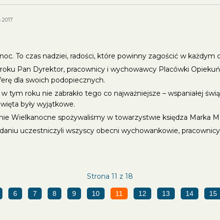
 2017
noc. To czas nadziei, radości, które powinny zagościć w każdym
 roku Pan Dyrektor, pracownicy i wychowawcy Placówki Opiek
erę dla swoich podopiecznych.
i w tym roku nie zabrakło tego co najważniejsze – wspaniałej św
Święta były wyjątkowe.
nie Wielkanocne spożywaliśmy w towarzystwie księdza Marka Mał
daniu uczestniczyli wszyscy obecni wychowankowie, pracownicy
Strona 11 z 18
6
7
8
9
10
11
12
13
14
15