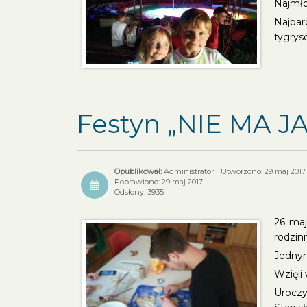
Najmło
Najbar
tygrys
Festyn „NIE MA JA
Administrator
Utworzono: 29 maj 2017
Poprawiono: 29 maj 2017
Odsłony: 3935
26 maj
rodzin
Jednym
Wzięli
Uroczy