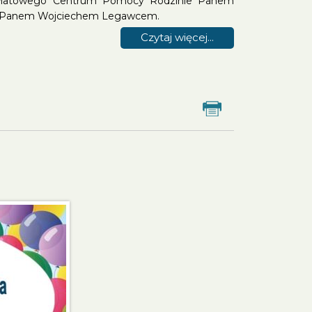
Powiatowego Centrum Pomocy Rodzinie Panem
.A Panem Wojciechem Legawcem.
Czytaj więcej...
Drukuj